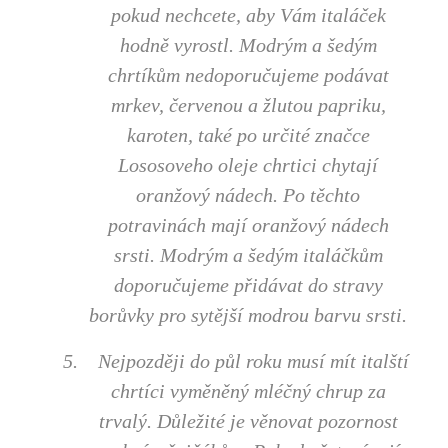
pokud nechcete, aby Vám italáček
hodně vyrostl. Modrým a šedým
chrtíkům nedoporučujeme podávat
mrkev, červenou a žlutou papriku,
karoten, také po určité značce
Lososoveho oleje chrtici chytají
oranžový nádech. Po těchto
potravinách mají oranžový nádech
srsti. Modrým a šedým italáčkům
doporučujeme přidávat do stravy
borůvky pro sytější modrou barvu srsti.
5.
Nejpozději do půl roku musí mít italští
chrtíci vyměněný mléčný chrup za
trvalý. Důležité je věnovat pozornost