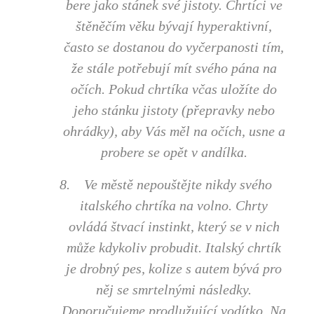
bere jako stánek své jistoty. Chrtíci ve
štěněčím věku bývají hyperaktivní,
často se dostanou do vyčerpanosti tím,
že stále potřebují mít svého pána na
očích. Pokud chrtíka včas uložíte do
jeho stánku jistoty (přepravky nebo
ohrádky), aby Vás měl na očích, usne a
probere se opět v andílka.
8.
Ve městě nepouštějte nikdy svého
italského chrtíka na volno. Chrty
ovládá štvací instinkt, který se v nich
může kdykoliv probudit. Italský chrtík
je drobný pes, kolize s autem bývá pro
něj se smrtelnými následky.
Doporučujeme prodlužující vodítko. Na