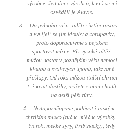
výrobce. Jedním z výrobců, který se mi
osvědčil je Alavis.
3.
Do jednoho roku italští chrtíci rostou
a vyvíjejí se jim klouby a chrupavky,
proto doporučujeme s pejskem
sportovat mírně. Při vysoké zátěži
můžou nastat v pozdějším věku nemoci
kloubů a svalových úponů, takzvané
přešlapy. Od roku můžou italští chrtíci
trénovat dostihy, můžete s nimi chodit
na delší pěší túry.
4.
Nedoporučujeme podávat italským
chrtíkům mléko (tučné mléčné výrobky -
tvaroh, měkké sýry, Pribináčky), tedy