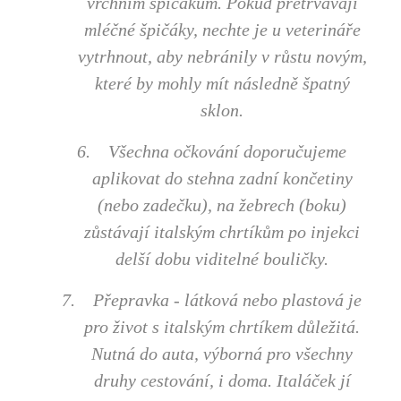
vrchním špičákům. Pokud přetrvávají
mléčné špičáky, nechte je u veterináře
vytrhnout, aby nebránily v růstu novým,
které by mohly mít následně špatný
sklon.
6.
Všechna očkování doporučujeme
aplikovat do stehna zadní končetiny
(nebo zadečku), na žebrech (boku)
zůstávají italským chrtíkům po injekci
delší dobu viditelné bouličky.
7.
Přepravka - látková nebo plastová je
pro život s italským chrtíkem důležitá.
Nutná do auta, výborná pro všechny
druhy cestování, i doma. Italáček jí