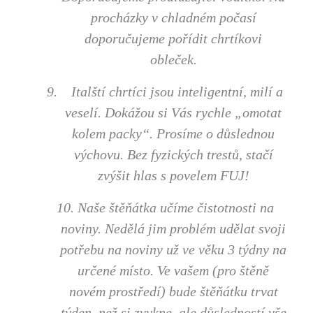
procházky v chladném počasí
doporučujeme pořídit chrtíkovi
obleček.
9.
Italští chrtíci jsou inteligentní, milí a
veselí. Dokážou si Vás rychle „omotat
kolem packy“. Prosíme o důslednou
výchovu. Bez fyzických trestů, stačí
zvýšit hlas s povelem FUJ!
10. Naše štěňátka učíme čistotnosti na
noviny. Nedělá jim problém udělat svoji
potřebu na noviny už ve věku 3 týdny na
určené místo. Ve vašem (pro štěně
novém prostředí) bude štěňátku trvat
týden, než si zvykne, ale důsledností vše