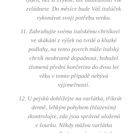
zvládnete. Do měsíce bude Váš italáček
vykonávat svoji potřebu venku.
11. Zabraňujte svému italskému chrtíkovi
ve skákání z výšek na tvrdé a kluzké
podlahy, na tento povrch může italský
chrtík neobratně dopadnout, bohužel
zlomená přední končetina do dvou let
věku v tomto případě nebývá
výjimečností.
12. U pejsků dohlížejte na varlátka, třikrát
denně, lehkým pohybem (hlazením)
zkontrolujte, zda jsou správně uložená
v šourku. Někdy můžou varlátka