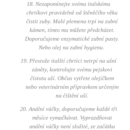
18. Nezapomínejte svému italskému
chrtíkovi pravidelně od štěněčího věku
čistit zuby. Malé plemena trpí na zubní
kámen, tímto mu můžete předcházet.
Doporučujeme enzymatické zubní pasty.
Nebo olej na zubní hygienu.
19. Přestože italští chrtíci netrpí na ušní
záněty, kontrolujte svému pejskovi
čistotu uší. Občas vytřete olejíčkem
nebo veterinárním přípravkem určeným
na čištění uší.
20. Anální váčky, doporučujeme každé tři
měsíce vymačkávat. Vyprazdňovat
anální váčky není složité, ze začátku