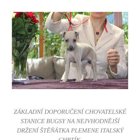
ZÁKLADNÍ DOPORUČENÍ CHOVATELSKÉ
STANICE BUGSY NA NEJVHODNĚJŠÍ
DRŽENÍ ŠTĚŇÁTKA PLEMENE ITALSKÝ
CHRTÍK.