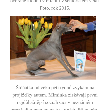
ochraně kloubů v mládí i v seniorském věku.
Foto, rok 2015.
Štěňátka od věku pěti týdnů zvykám na
projížďky autem. Miminka získávají první
nejdůležitější socializaci v neznámém
prostředí plném nových vzruchů. Při odběru,