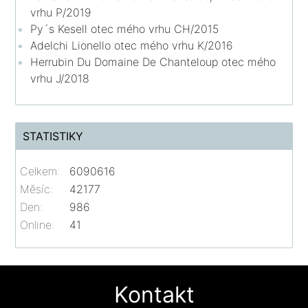
vrhu P/2019
Py´s Kesell otec mého vrhu CH/2015
Adelchi Lionello otec mého vrhu K/2016
Herrubin Du Domaine De Chanteloup otec mého
vrhu J/2018
STATISTIKY
Celkem:
6090616
Měsíc:
42177
Den:
986
Online:
41
Kontakt