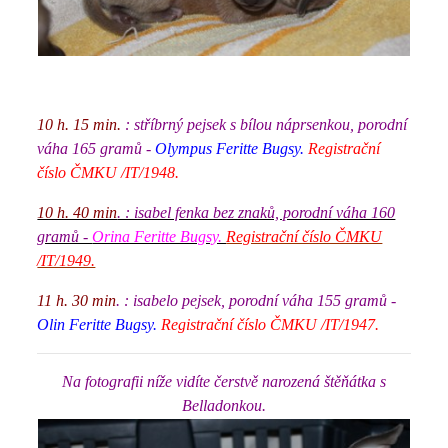
10 h. 15 min.
: stříbrný pejsek s bílou náprsenkou, porodní
váha 165 gramů -
Olympus Feritte Bugsy.
Registrační
číslo ČMKU /IT/1948.
10 h. 40 min
. : isabel fenka bez znaků, porodní váha 160
gramů -
Orina Feritte Bugsy.
Registrační číslo ČMKU
/IT/1949.
11 h. 30 min
. : isabelo pejsek, porodní váha 155 gramů -
Olin Feritte Bugsy.
Registrační číslo ČMKU /IT/1947.
Na fotografii níže vidíte čerstvě narozená štěňátka s
Belladonkou.