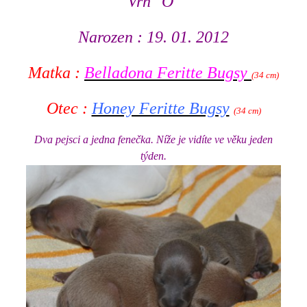
Vrh "O"
Narozen : 19. 01. 2012
Matka :
Belladona Feritte Bugsy
(34 cm)
Otec :
Honey Feritte Bugsy
(34 cm)
Dva pejsci a jedna fenečka. Níže je vidíte ve věku jeden
týden.