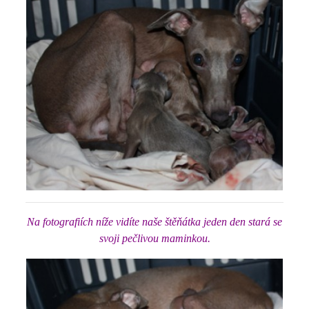
Na fotografiích níže vidíte naše štěňátka jeden den stará se
svoji pečlivou maminkou.