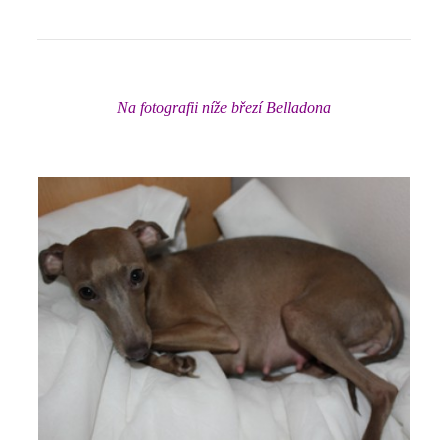
Na fotografii níže březí Belladona