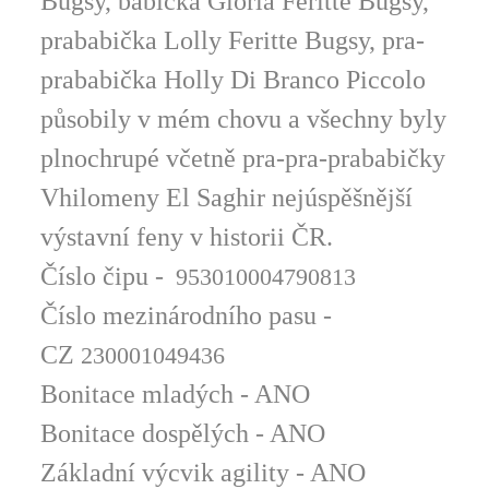
Bugsy, babička Gloria Feritte Bugsy,
prababička Lolly Feritte Bugsy, pra-
prababička Holly Di Branco Piccolo
působily v mém chovu a všechny byly
plnochrupé včetně pra-pra-prababičky
Vhilomeny El Saghir nejúspěšnější
výstavní feny v historii ČR.
Číslo čipu -
953010004790813
Číslo mezinárodního pasu -
CZ
230001049436
Bonitace mladých - ANO
Bonitace dospělých - ANO
Základní výcvik agility - ANO