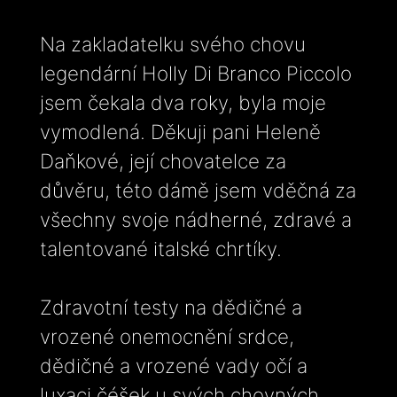
Na zakladatelku svého chovu
legendární Holly Di Branco Piccolo
jsem čekala dva roky, byla moje
vymodlená. Děkuji pani Heleně
Daňkové, její chovatelce za
důvěru, této dámě jsem vděčná za
všechny svoje nádherné, zdravé a
talentované italské chrtíky.
Zdravotní testy na dědičné a
vrozené onemocnění srdce,
dědičné a vrozené vady očí a
luxaci čéšek u svých chovných