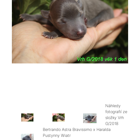
Náhledy
fotografií ze
složky
Vrh
G/2018
Bertrando Astra Bravissimo x Haralda
Pustynny Wiatr