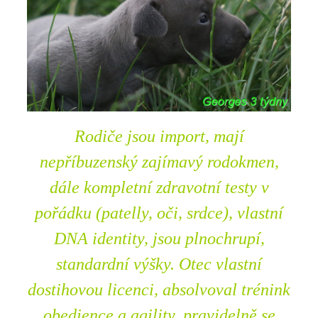
Rodiče jsou import, mají
nepříbuzenský zajímavý rodokmen,
dále kompletní zdravotní testy v
pořádku (patelly, oči, srdce), vlastní
DNA identity, jsou plnochrupí,
standardní výšky. Otec vlastní
dostihovou licenci, absolvoval trénink
obedience a agility, pravidelně se