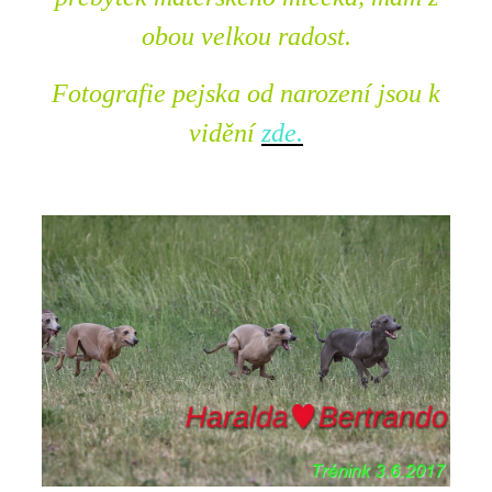
obou velkou radost.
Fotografie pejska od narození jsou k
vidění
zde.