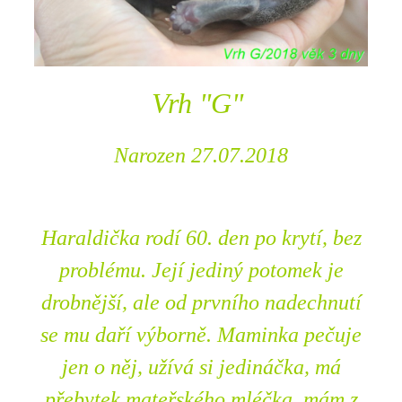
Vrh "G"
Narozen 27.07.2018
Haraldička rodí 60. den po krytí, bez
problému. Její jediný potomek je
drobnější, ale od prvního nadechnutí
se mu daří výborně. Maminka pečuje
jen o něj, užívá si jedináčka, má
přebytek mateřského mléčka, mám z