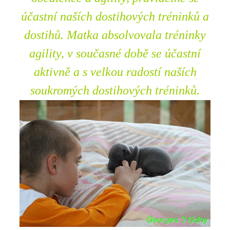
účastní naších dostihových tréninků a
dostihů. Matka absolvovala tréninky
agility, v současné době se účastní
aktivně a s velkou radostí naších
soukromých dostihových tréninků.