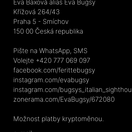
Eva Baxová alias Eva Bugsy
Křížová 264/43
Praha 5 - Smíchov
150 00 Česká republika
Pište na WhatsApp, SMS
Volejte +420 777 069 097
facebook.com/ferittebugsy
instagram.com/evabugsy
instagram.com/bugsys_italian_sightho
zonerama.com/EvaBugsy/672080
Možnost platby kryptoměnou.