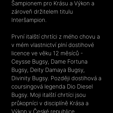
Šampionem pro Krásu a Výkon a
zároveň držitelem titulu
Interšampion.
První italští chrtíci z mého chovu a
v mém vlastnictví plní dostihové
licence ve věku 12 měsíců -
Ceysse Bugsy, Dame Fortuna
Bugsy, Deity Damaya Bugsy,
Divinity Bugsy. Později dostihová a
coursingová legenda Dio Diesel
Bugsy. Moji italští chrtíci jsou
průkopníci v disciplíně Krása a
Výkon v České republice.