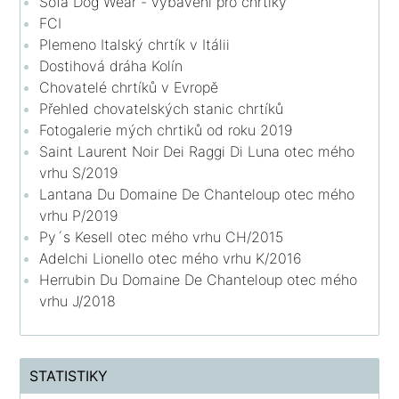
Sofa Dog Wear - vybavení pro chrtíky
FCI
Plemeno Italský chrtík v Itálii
Dostihová dráha Kolín
Chovatelé chrtíků v Evropě
Přehled chovatelských stanic chrtíků
Fotogalerie mých chrtiků od roku 2019
Saint Laurent Noir Dei Raggi Di Luna otec mého
vrhu S/2019
Lantana Du Domaine De Chanteloup otec mého
vrhu P/2019
Py´s Kesell otec mého vrhu CH/2015
Adelchi Lionello otec mého vrhu K/2016
Herrubin Du Domaine De Chanteloup otec mého
vrhu J/2018
STATISTIKY