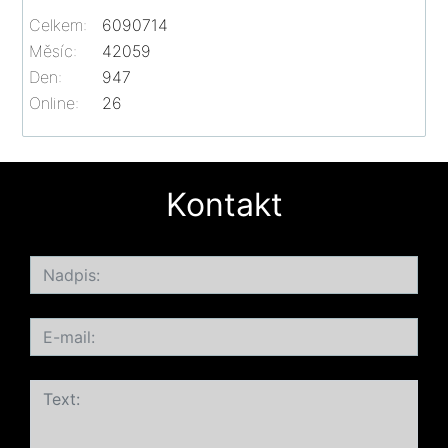
Celkem:
6090714
Měsíc:
42059
Den:
947
Online:
26
Kontakt