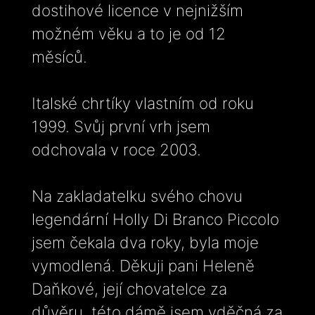
dostihové licence v nejnižším
možném věku a to je od 12
měsíců.
Italské chrtíky vlastním od roku
1999. Svůj první vrh jsem
odchovala v roce 2003.
Na zakladatelku svého chovu
legendární Holly Di Branco Piccolo
jsem čekala dva roky, byla moje
vymodlená. Děkuji pani Heleně
Daňkové, její chovatelce za
důvěru, této dámě jsem vděčná za