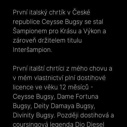
První italský chrtík v České
republice Ceysse Bugsy se stal
Šampionem pro Krásu a Výkon a
zároveň držitelem titulu
Interšampion.
První italští chrtíci z mého chovu a
v mém vlastnictví plní dostihové
licence ve věku 12 měsíců -
Ceysse Bugsy, Dame Fortuna
Bugsy, Deity Damaya Bugsy,
Divinity Bugsy. Později dostihová a
coursingová legenda Dio Diesel