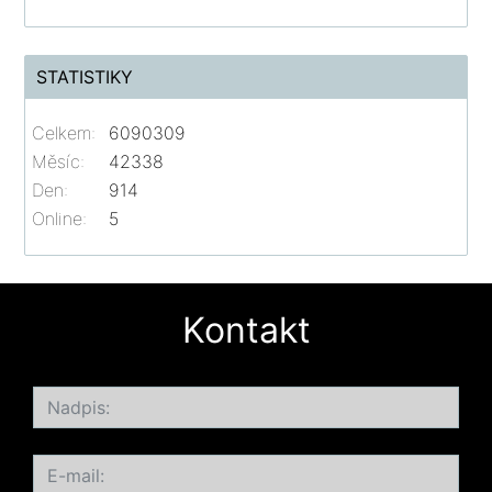
STATISTIKY
Celkem:
6090309
Měsíc:
42338
Den:
914
Online:
5
Kontakt