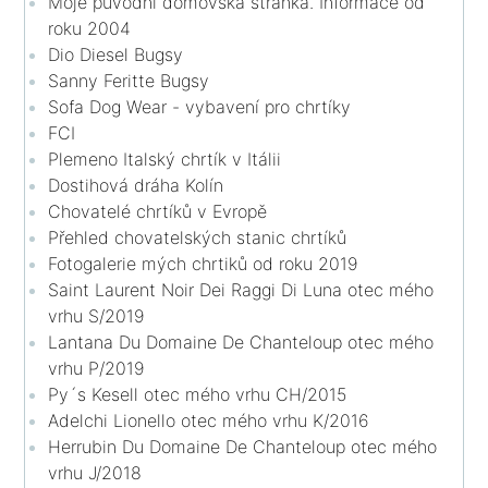
Moje původní domovská stránka. Informace od
roku 2004
Dio Diesel Bugsy
Sanny Feritte Bugsy
Sofa Dog Wear - vybavení pro chrtíky
FCI
Plemeno Italský chrtík v Itálii
Dostihová dráha Kolín
Chovatelé chrtíků v Evropě
Přehled chovatelských stanic chrtíků
Fotogalerie mých chrtiků od roku 2019
Saint Laurent Noir Dei Raggi Di Luna otec mého
vrhu S/2019
Lantana Du Domaine De Chanteloup otec mého
vrhu P/2019
Py´s Kesell otec mého vrhu CH/2015
Adelchi Lionello otec mého vrhu K/2016
Herrubin Du Domaine De Chanteloup otec mého
vrhu J/2018