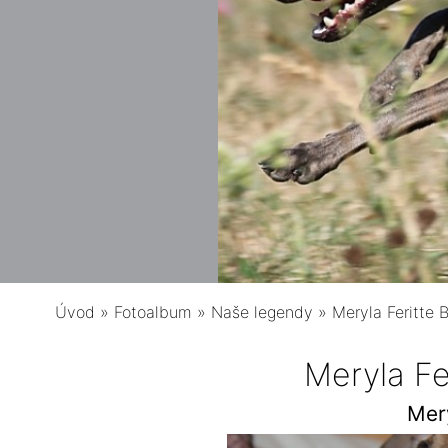
Úvod
»
Fotoalbum
»
Naše legendy
»
Meryla Feritte 
Meryla Fe
Mer