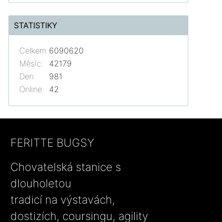
STATISTIKY
Celkem:
6090620
Měsíc:
42179
Den:
981
Online:
42
FERITTE BUGSY
Chovatelská stanice s
dlouholetou
tradicí na výstavách,
dostizích, coursingu, agility