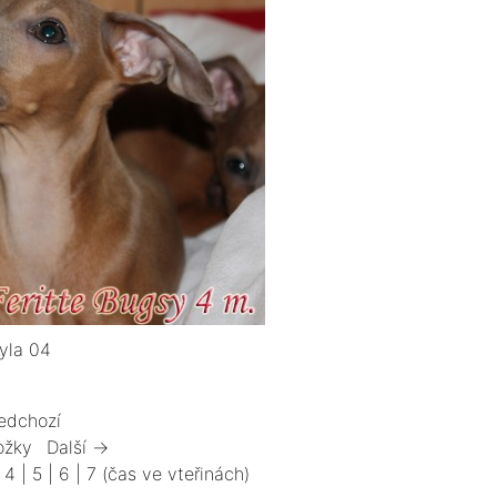
yla 04
edchozí
ožky
Další →
|
4
|
5
|
6
|
7
(čas ve vteřinách)