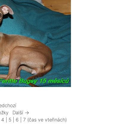
edchozí
ožky
Další →
|
4
|
5
|
6
|
7
(čas ve vteřinách)