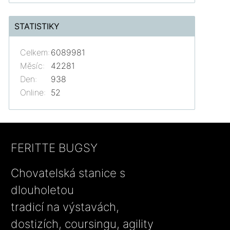
STATISTIKY
Celkem:
6089981
Měsíc:
42281
Den:
938
Online:
52
FERITTE BUGSY
Chovatelská stanice s
dlouholetou
tradicí na výstavách,
dostizích, coursingu, agility