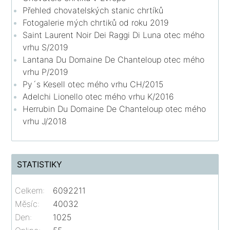
Přehled chovatelských stanic chrtíků
Fotogalerie mých chrtiků od roku 2019
Saint Laurent Noir Dei Raggi Di Luna otec mého
vrhu S/2019
Lantana Du Domaine De Chanteloup otec mého
vrhu P/2019
Py´s Kesell otec mého vrhu CH/2015
Adelchi Lionello otec mého vrhu K/2016
Herrubin Du Domaine De Chanteloup otec mého
vrhu J/2018
STATISTIKY
Celkem:
6092211
Měsíc:
40032
Den:
1025