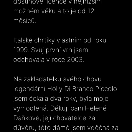
dostihové licence v nejnižším
možném věku a to je od 12
měsíců.
Italské chrtíky vlastním od roku
1999. Svůj první vrh jsem
odchovala v roce 2003.
Na zakladatelku svého chovu
legendární Holly Di Branco Piccolo
jsem čekala dva roky, byla moje
vymodlená. Děkuji pani Heleně
Daňkové, její chovatelce za
důvěru, této dámě jsem vděčná za