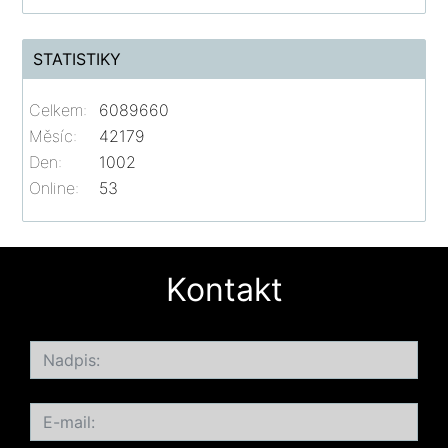
STATISTIKY
Celkem:
6089660
Měsíc:
42179
Den:
1002
Online:
53
Kontakt