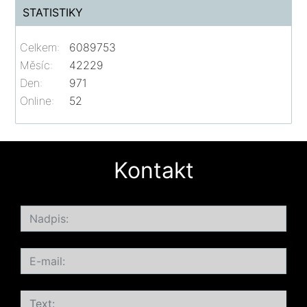
STATISTIKY
Celkem:
6089753
Měsíc:
42229
Den:
971
Online:
52
Kontakt