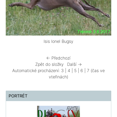
Isis Ionel Bugsy
← Předchozí
Zpět do složky
Další →
Automatické procházení:
3
|
4
|
5
|
6
|
7
(čas ve
vteřinách)
PORTRÉT