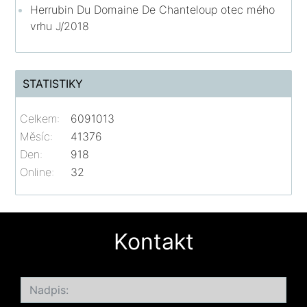
Herrubin Du Domaine De Chanteloup otec mého
vrhu J/2018
STATISTIKY
Celkem:
6091013
Měsíc:
41376
Den:
918
Online:
32
Kontakt