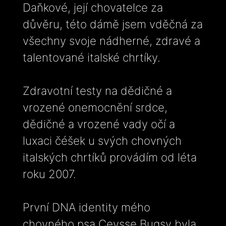
Daňkové, její chovatelce za
důvěru, této dámě jsem vděčná za
všechny svoje nádherné, zdravé a
talentované italské chrtíky.
Zdravotní testy na dědičné a
vrozené onemocnění srdce,
dědičné a vrozené vady očí a
luxaci čéšek u svých chovných
italských chrtíků provádím od léta
roku 2007.
První DNA identity mého
chovného psa Ceysse Bugsy byla