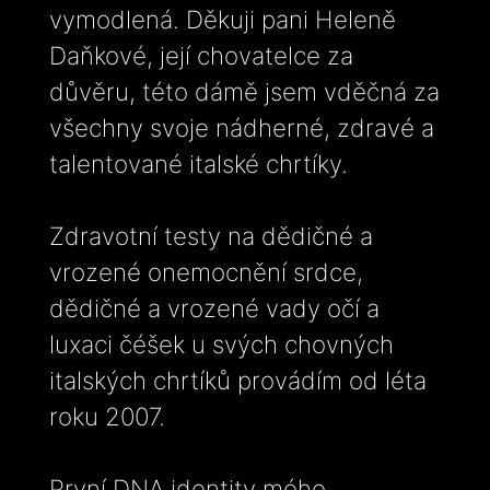
vymodlená. Děkuji pani Heleně
Daňkové, její chovatelce za
důvěru, této dámě jsem vděčná za
všechny svoje nádherné, zdravé a
talentované italské chrtíky.
Zdravotní testy na dědičné a
vrozené onemocnění srdce,
dědičné a vrozené vady očí a
luxaci čéšek u svých chovných
italských chrtíků provádím od léta
roku 2007.
První DNA identity mého