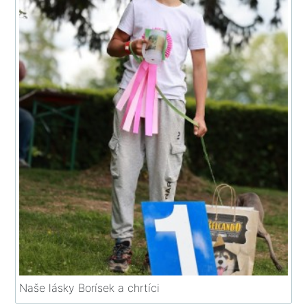
Naše lásky Borísek a chrtíci