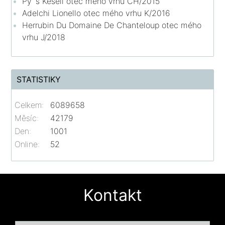
Py´s Kesell otec mého vrhu CH/2015
Adelchi Lionello otec mého vrhu K/2016
Herrubin Du Domaine De Chanteloup otec mého
vrhu J/2018
STATISTIKY
Celkem:
6089658
Měsíc:
42179
Den:
1001
Online:
52
Kontakt