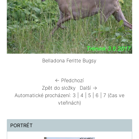
Belladona Feritte Bugsy
← Předchozí
Zpět do složky
Další →
Automatické procházení:
3
|
4
|
5
|
6
|
7
(čas ve
vteřinách)
PORTRÉT