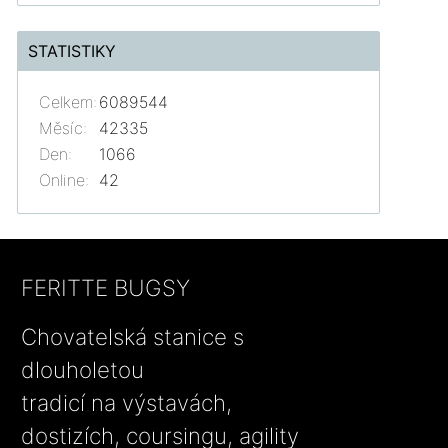
STATISTIKY
Celkem:
6089544
Měsíc:
42335
Den:
1066
Online:
42
FERITTE BUGSY
Chovatelská stanice s
dlouholetou
tradicí na výstavách,
dostizích, coursingu, agility