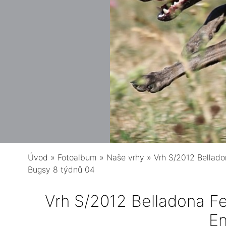
Úvod
»
Fotoalbum
»
Naše vrhy
»
Vrh S/2012 Bellado
Bugsy 8 týdnů 04
Vrh S/2012 Belladona Fe
E