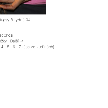
 Bugsy 8 týdnů 04
edchozí
ožky
Další →
|
4
|
5
|
6
|
7
(čas ve vteřinách)