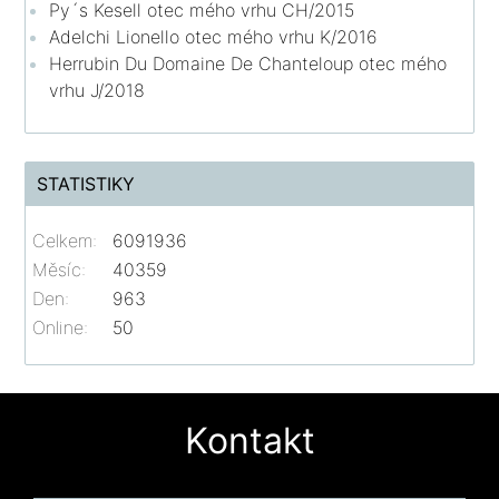
Py´s Kesell otec mého vrhu CH/2015
Adelchi Lionello otec mého vrhu K/2016
Herrubin Du Domaine De Chanteloup otec mého
vrhu J/2018
STATISTIKY
Celkem:
6091936
Měsíc:
40359
Den:
963
Online:
50
Kontakt