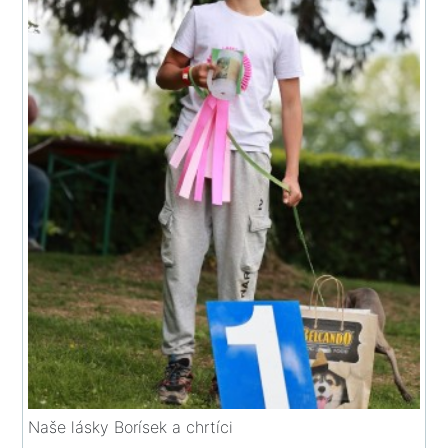
Naše lásky Borísek a chrtíci