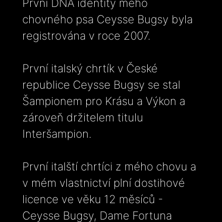
První DNA identity mého
chovného psa Ceysse Bugsy byla
registrována v roce 2007.
První italský chrtík v České
republice Ceysse Bugsy se stal
Šampionem pro Krásu a Výkon a
zároveň držitelem titulu
Interšampion.
První italští chrtíci z mého chovu a
v mém vlastnictví plní dostihové
licence ve věku 12 měsíců -
Ceysse Bugsy, Dame Fortuna