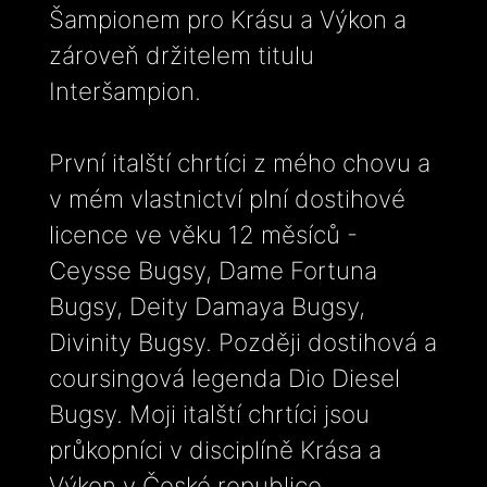
Šampionem pro Krásu a Výkon a
zároveň držitelem titulu
Interšampion.
První italští chrtíci z mého chovu a
v mém vlastnictví plní dostihové
licence ve věku 12 měsíců -
Ceysse Bugsy, Dame Fortuna
Bugsy, Deity Damaya Bugsy,
Divinity Bugsy. Později dostihová a
coursingová legenda Dio Diesel
Bugsy. Moji italští chrtíci jsou
průkopníci v disciplíně Krása a
Výkon v České republice.