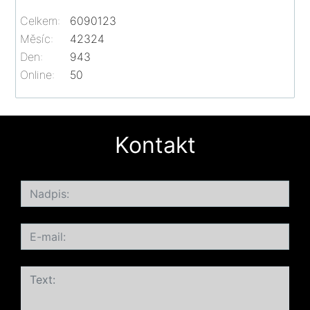
Celkem:
6090123
Měsíc:
42324
Den:
943
Online:
50
Kontakt