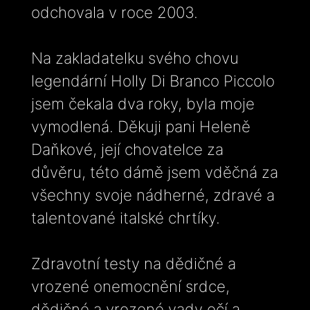
odchovala v roce 2003.
Na zakladatelku svého chovu
legendární Holly Di Branco Piccolo
jsem čekala dva roky, byla moje
vymodlená. Děkuji pani Heleně
Daňkové, její chovatelce za
důvěru, této dámě jsem vděčná za
všechny svoje nádherné, zdravé a
talentované italské chrtíky.
Zdravotní testy na dědičné a
vrozené onemocnění srdce,
dědičné a vrozené vady očí a