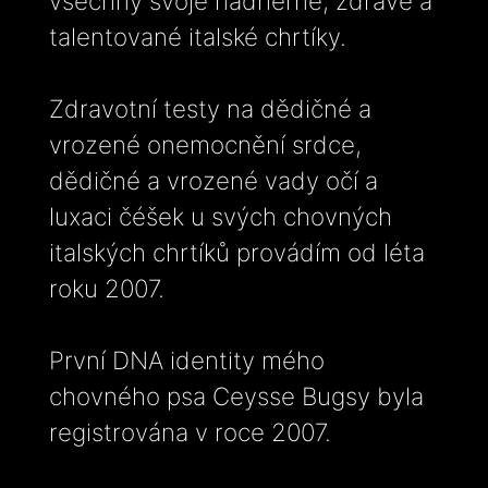
všechny svoje nádherné, zdravé a
talentované italské chrtíky.
Zdravotní testy na dědičné a
vrozené onemocnění srdce,
dědičné a vrozené vady očí a
luxaci čéšek u svých chovných
italských chrtíků provádím od léta
roku 2007.
První DNA identity mého
chovného psa Ceysse Bugsy byla
registrována v roce 2007.