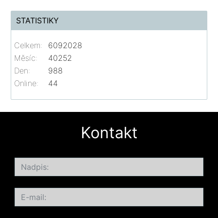
STATISTIKY
Celkem:
6092028
Měsíc:
40252
Den:
988
Online:
44
Kontakt