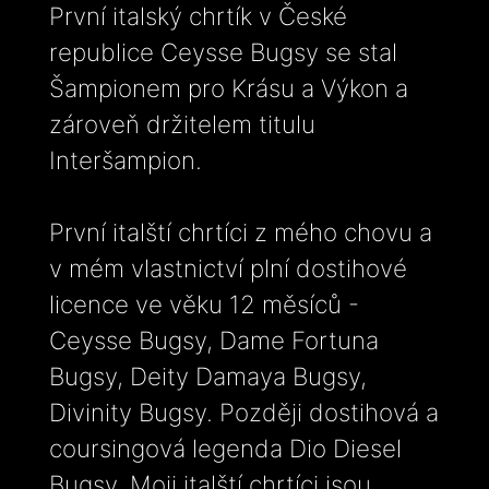
První italský chrtík v České
republice Ceysse Bugsy se stal
Šampionem pro Krásu a Výkon a
zároveň držitelem titulu
Interšampion.
První italští chrtíci z mého chovu a
v mém vlastnictví plní dostihové
licence ve věku 12 měsíců -
Ceysse Bugsy, Dame Fortuna
Bugsy, Deity Damaya Bugsy,
Divinity Bugsy. Později dostihová a
coursingová legenda Dio Diesel
Bugsy. Moji italští chrtíci jsou