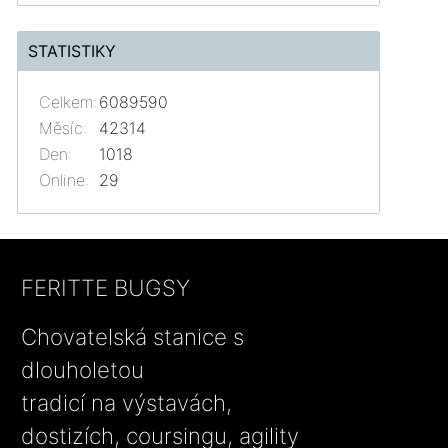
STATISTIKY
Celkem:
6089590
Měsíc:
42314
Den:
1018
Online:
29
FERITTE BUGSY
Chovatelská stanice s
dlouholetou
tradicí na výstavách,
dostizích, coursingu, agility