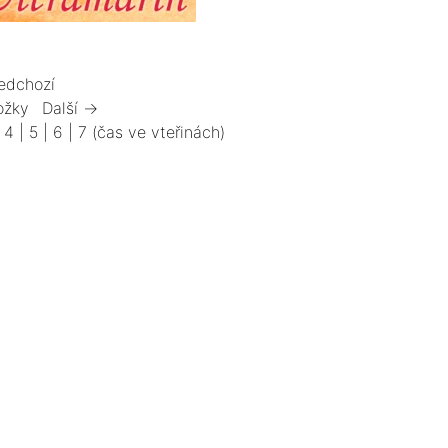
edchozí
ožky
Další →
|
4
|
5
|
6
|
7
(čas ve vteřinách)