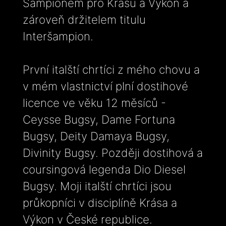
Šampionem pro Krásu a Výkon a
zároveň držitelem titulu
Interšampion.
První italští chrtíci z mého chovu a
v mém vlastnictví plní dostihové
licence ve věku 12 měsíců -
Ceysse Bugsy, Dame Fortuna
Bugsy, Deity Damaya Bugsy,
Divinity Bugsy. Později dostihová a
coursingová legenda Dio Diesel
Bugsy. Moji italští chrtíci jsou
průkopníci v disciplíně Krása a
Výkon v České republice.