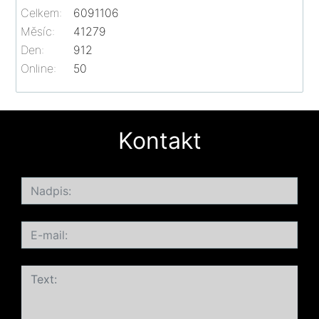
Celkem:
6091106
Měsíc:
41279
Den:
912
Online:
50
Kontakt