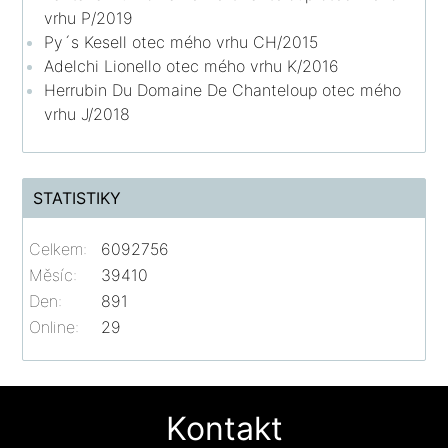
vrhu P/2019
Py´s Kesell otec mého vrhu CH/2015
Adelchi Lionello otec mého vrhu K/2016
Herrubin Du Domaine De Chanteloup otec mého
vrhu J/2018
STATISTIKY
Celkem:
6092756
Měsíc:
39410
Den:
891
Online:
29
Kontakt