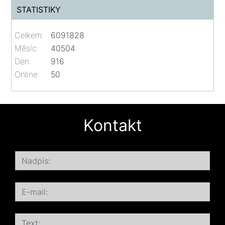
STATISTIKY
Celkem:
6091828
Měsíc:
40504
Den:
916
Online:
50
Kontakt