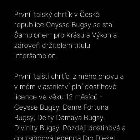
První italský chrtík v České
republice Ceysse Bugsy se stal
Šampionem pro Krásu a Výkon a
zároveň držitelem titulu
Interšampion.
První italští chrtíci z mého chovu a
v mém vlastnictví plní dostihové
licence ve věku 12 měsíců -
Ceysse Bugsy, Dame Fortuna
Bugsy, Deity Damaya Bugsy,
Divinity Bugsy. Později dostihová a
coursingová legenda Dio Diesel