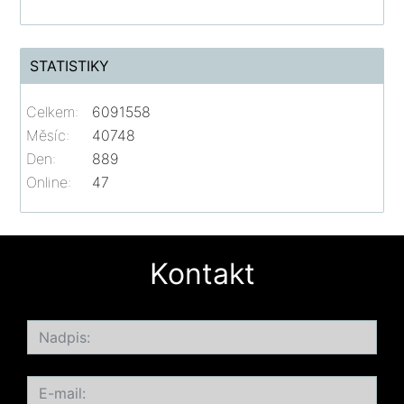
STATISTIKY
Celkem:
6091558
Měsíc:
40748
Den:
889
Online:
47
Kontakt