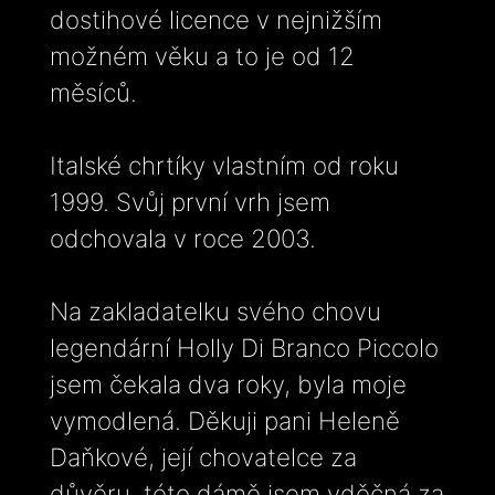
dostihové licence v nejnižším
možném věku a to je od 12
měsíců.
Italské chrtíky vlastním od roku
1999. Svůj první vrh jsem
odchovala v roce 2003.
Na zakladatelku svého chovu
legendární Holly Di Branco Piccolo
jsem čekala dva roky, byla moje
vymodlená. Děkuji pani Heleně
Daňkové, její chovatelce za
důvěru, této dámě jsem vděčná za