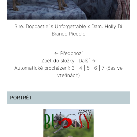
Sire: Dogcastle´s Unforgettable x Dam: Holly Di
Branco Piccolo
← Předchozí
Zpět do složky
Další →
Automatické procházení:
3
|
4
|
5
|
6
|
7
(čas ve
vteřinách)
PORTRÉT