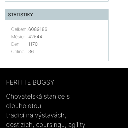
STATISTIKY
Celkem:
6089186
Měsíc:
42544
Den:
1170
Online:
36
FERITTE BUGSY
Chovatelská stanice s
dlouholetou
tradicí na výstavách,
dostizích, coursingu, agility