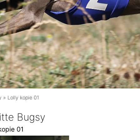
y
»
Lolly kopie 01
ritte Bugsy
kopie 01