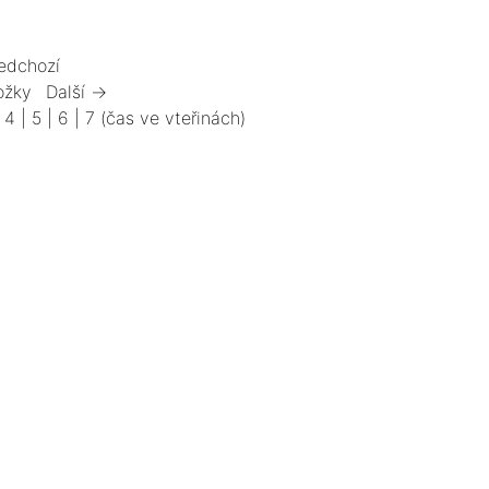
edchozí
ožky
Další →
|
4
|
5
|
6
|
7
(čas ve vteřinách)