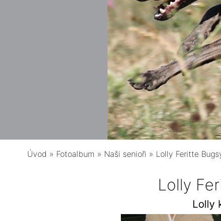
Úvod
»
Fotoalbum
»
Naši senioři
»
Lolly Feritte Bugs
Lolly Fe
Lolly 