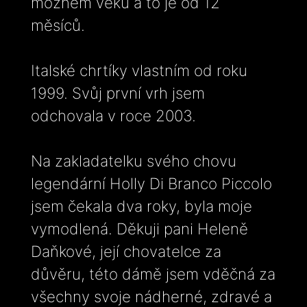
možném věku a to je od 12
měsíců.
Italské chrtíky vlastním od roku
1999. Svůj první vrh jsem
odchovala v roce 2003.
Na zakladatelku svého chovu
legendární Holly Di Branco Piccolo
jsem čekala dva roky, byla moje
vymodlená. Děkuji pani Heleně
Daňkové, její chovatelce za
důvěru, této dámě jsem vděčná za
všechny svoje nádherné, zdravé a