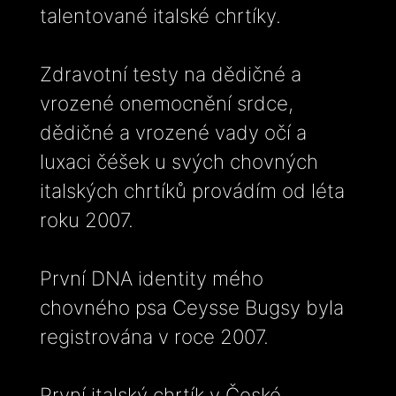
talentované italské chrtíky.
Zdravotní testy na dědičné a
vrozené onemocnění srdce,
dědičné a vrozené vady očí a
luxaci čéšek u svých chovných
italských chrtíků provádím od léta
roku 2007.
První DNA identity mého
chovného psa Ceysse Bugsy byla
registrována v roce 2007.
První italský chrtík v České