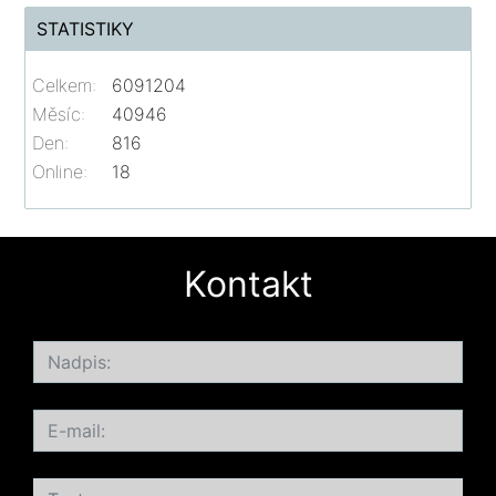
STATISTIKY
Celkem:
6091204
Měsíc:
40946
Den:
816
Online:
18
Kontakt