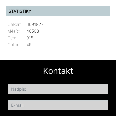
STATISTIKY
Celkem:
6091827
Měsíc:
40503
Den:
915
Online:
49
Kontakt