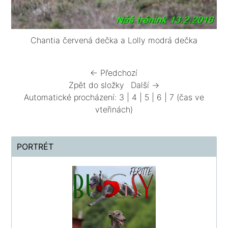
Chantia červená dečka a Lolly modrá dečka
← Předchozí
Zpět do složky
Další →
Automatické procházení:
3
|
4
|
5
|
6
|
7
(čas ve
vteřinách)
PORTRÉT