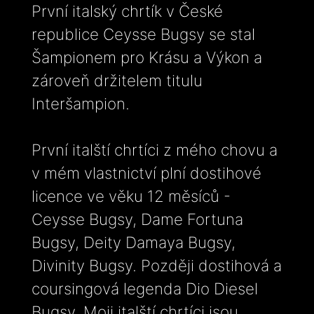
První italský chrtík v České
republice Ceysse Bugsy se stal
Šampionem pro Krásu a Výkon a
zároveň držitelem titulu
Interšampion.
První italští chrtíci z mého chovu a
v mém vlastnictví plní dostihové
licence ve věku 12 měsíců -
Ceysse Bugsy, Dame Fortuna
Bugsy, Deity Damaya Bugsy,
Divinity Bugsy. Později dostihová a
coursingová legenda Dio Diesel
Bugsy. Moji italští chrtíci jsou