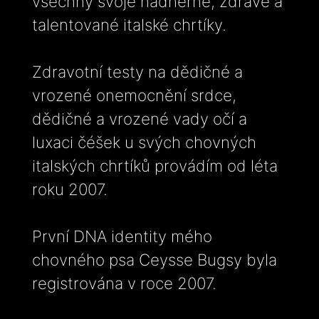
všechny svoje nádherné, zdravé a
talentované italské chrtíky.
Zdravotní testy na dědičné a
vrozené onemocnění srdce,
dědičné a vrozené vady očí a
luxaci čéšek u svých chovných
italských chrtíků provádím od léta
roku 2007.
První DNA identity mého
chovného psa Ceysse Bugsy byla
registrována v roce 2007.