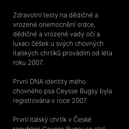
Zdravotní testy na dědičné a
vrozené onemocnění srdce,
dědičné a vrozené vady očí a
luxaci čéšek u svých chovných
italských chrtíků provádím od léta
roku 2007.
První DNA identity mého
chovného psa Ceysse Bugsy byla
registrována v roce 2007.
První italský chrtík v České
republice Ceysse Bugsy se stal