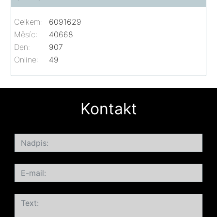
Celkem:
6091629
Měsíc:
40668
Den:
907
Online:
49
Kontakt