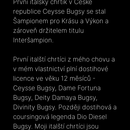
První italský chrtík v České
republice Ceysse Bugsy se stal
Šampionem pro Krásu a Výkon a
zároveň držitelem titulu
Interšampion.
První italští chrtíci z mého chovu a
v mém vlastnictví plní dostihové
licence ve věku 12 měsíců -
Ceysse Bugsy, Dame Fortuna
Bugsy, Deity Damaya Bugsy,
Divinity Bugsy. Později dostihová a
coursingová legenda Dio Diesel
Bugsy. Moji italští chrtíci jsou