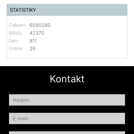
STATISTIKY
Celkem:
6090280
Měsíc:
42370
Den:
911
Online:
26
Kontakt