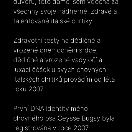
důvěru, této dámě jsem vděčná za
všechny svoje nádherné, zdravé a
talentované italské chrtíky.
Zdravotní testy na dědičné a
vrozené onemocnění srdce,
dědičné a vrozené vady očí a
luxaci čéšek u svých chovných
italských chrtíků provádím od léta
roku 2007.
První DNA identity mého
chovného psa Ceysse Bugsy byla
registrována v roce 2007.