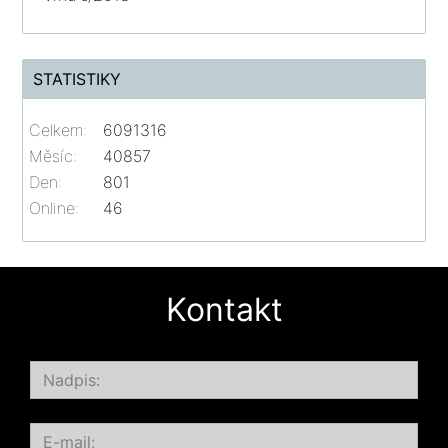
STATISTIKY
Celkem:
6091316
Měsíc:
40857
Den:
801
Online:
46
Kontakt