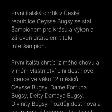
První italský chrtík v České
republice Ceysse Bugsy se stal
Šampionem pro Krásu a Výkon a
zároveň držitelem titulu
Interšampion.
První italští chrtíci z mého chovu a
v mém vlastnictví plní dostihové
licence ve věku 12 měsíců -
Ceysse Bugsy, Dame Fortuna
Bugsy, Deity Damaya Bugsy,
Divinity Bugsy. Později dostihová a
coursingová legenda Dio Diesel