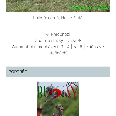
Lolly červená, Hollie žlutá
← Předchozí
Zpět do složky
Další →
Automatické procházení:
3
|
4
|
5
|
6
|
7
(čas ve
vteřinách)
PORTRÉT