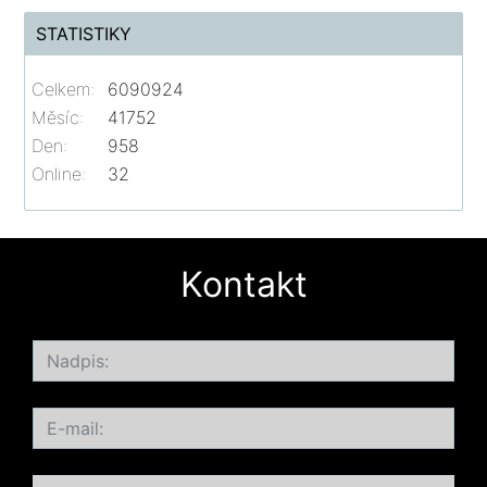
STATISTIKY
Celkem:
6090924
Měsíc:
41752
Den:
958
Online:
32
Kontakt