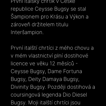
První italský chrtík v České
republice Ceysse Bugsy se stal
Šampionem pro Krásu a Výkon a
zároveň držitelem titulu
Interšampion.
První italští chrtíci z mého chovu a
v mém vlastnictví plní dostihové
licence ve věku 12 měsíců -
Ceysse Bugsy, Dame Fortuna
Bugsy, Deity Damaya Bugsy,
Divinity Bugsy. Později dostihová a
coursingová legenda Dio Diesel
Bugsy. Moji italští chrtíci jsou