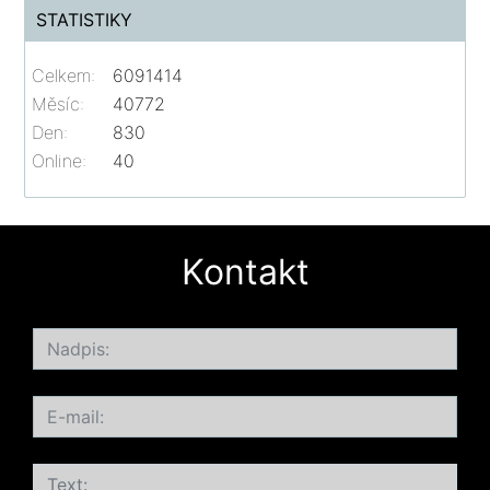
STATISTIKY
Celkem:
6091414
Měsíc:
40772
Den:
830
Online:
40
Kontakt