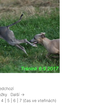
edchozí
ožky
Další →
|
4
|
5
|
6
|
7
(čas ve vteřinách)