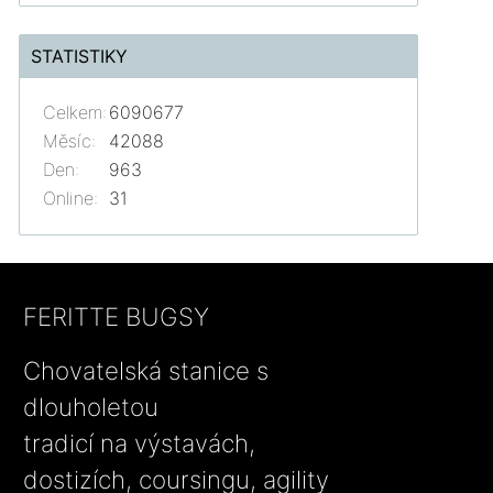
STATISTIKY
Celkem:
6090677
Měsíc:
42088
Den:
963
Online:
31
FERITTE BUGSY
Chovatelská stanice s
dlouholetou
tradicí na výstavách,
dostizích, coursingu, agility