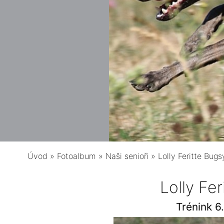
Úvod
»
Fotoalbum
»
Naši senioři
»
Lolly Feritte Bugs
Lolly Fe
Trénink 6